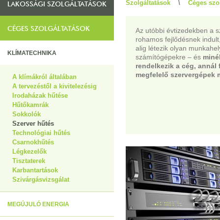
Szolgáltatások
\
Céges szo
LAKOSSÁGI SZOLGÁLTATÁSOK
CÉGES SZOLGÁLTATÁSOK
Az utóbbi évtizedekben a 
rohamos fejlődésnek indult
alig létezik olyan munkahel
KLÍMATECHNIKA
számítógépekre – és
miné
rendelkezik a cég, annál
megfelelő szervergépek 
A klímákról általában
A tervezéstől a kivitelezésig
Irodaházak hűtése
Hűtőkamrák
Sokkolók
Szerver hűtés
Technológiai hűtés
Csarnokhűtés
Légkezelők
Tisztaterek
Karbantartások
Szivárgásvizsgálat
MEGÚJULÓ ENERGIA