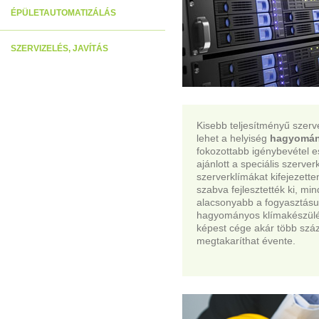
ÉPÜLETAUTOMATIZÁLÁS
SZERVIZELÉS, JAVÍTÁS
Kisebb teljesítményű szer
lehet a helyiség
hagyomány
fokozottabb igénybevétel
ajánlott a speciális szerve
szerverklímákat kifejezett
szabva fejlesztették ki, mi
alacsonyabb a fogyasztásu
hagyományos klímakészülé
képest cége akár több száze
megtakaríthat évente.