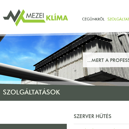
CÉGÜNKRŐL
SZOLGÁLTA
...MERT A PROFE
SZOLGÁLTATÁSOK
SZERVER HŰTÉS