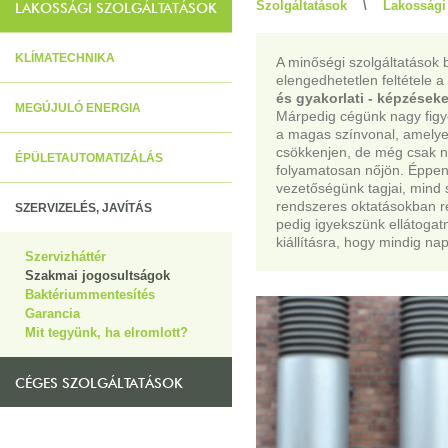
Szolgáltatások
\
Lakossági 
LAKOSSÁGI SZOLGÁLTATÁSOK
KLÍMATECHNIKA
A minőségi szolgáltatások 
elengedhetetlen feltétele a
és gyakorlati - képzéseke
MEGÚJULÓ ENERGIA
Márpedig cégünk nagy figye
a magas színvonal, amelye
csökkenjen, de még csak n
ÉPÜLETAUTOMATIZÁLÁS
folyamatosan nőjön. Éppen
vezetőségünk tagjai, mind
rendszeres oktatásokban ré
SZERVIZELÉS, JAVÍTÁS
pedig igyekszünk ellátogat
kiállításra, hogy mindig n
Szervizháttér
Szakmai jogosultságok
Baktériummentesítés
Garancia
Mit tegyünk, ha elromlott?
CÉGES SZOLGÁLTATÁSOK