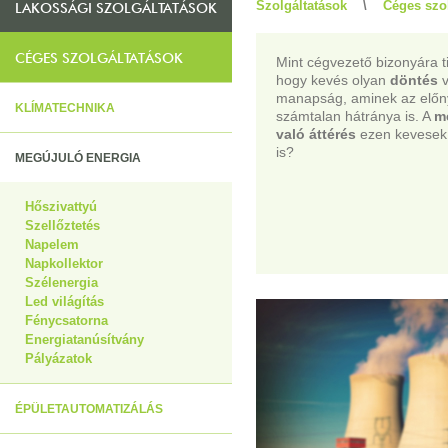
Szolgáltatások
\
Céges szo
LAKOSSÁGI SZOLGÁLTATÁSOK
CÉGES SZOLGÁLTATÁSOK
Mint cégvezető bizonyára t
hogy kevés olyan
döntés
v
manapság, aminek az előny
KLÍMATECHNIKA
számtalan hátránya is. A
m
való áttérés
ezen kevesek 
is?
MEGÚJULÓ ENERGIA
Hőszivattyú
Szellőztetés
Napelem
Napkollektor
Szélenergia
Led világítás
Fénycsatorna
Energiatanúsítvány
Pályázatok
ÉPÜLETAUTOMATIZÁLÁS