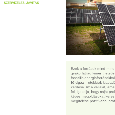
SZERVIZELÉS, JAVÍTÁS
Ezek a források mind-min
gyakorlatilag kimeríthetet
fosszilis energiaforrásokka
földgáz
– utóbbiak kiapad
kérdése. Az a vállalat, ame
fel, igazolja, hogy saját pro
képes megoldásokat keresni
megítélése pozitívabb, prof